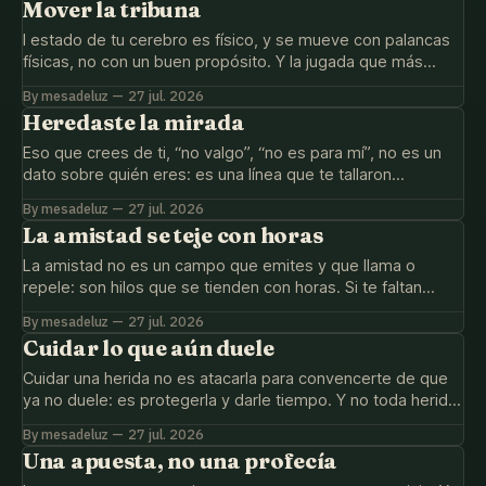
Mover la tribuna
l estado de tu cerebro es físico, y se mueve con palancas
físicas, no con un buen propósito. Y la jugada que más
cambia: no decidas desde la grada baja.
By mesadeluz
27 jul. 2026
Heredaste la mirada
Eso que crees de ti, “no valgo”, “no es para mí”, no es un
dato sobre quién eres: es una línea que te tallaron
temprano. No la dibujaste tú.
By mesadeluz
27 jul. 2026
La amistad se teje con horas
La amistad no es un campo que emites y que llama o
repele: son hilos que se tienden con horas. Si te faltan
amigos casi nunca es tu vibra, son horas que no han
By mesadeluz
27 jul. 2026
pasado.
Cuidar lo que aún duele
Cuidar una herida no es atacarla para convencerte de que
ya no duele: es protegerla y darle tiempo. Y no toda herida
pide cerrarse; algunas piden ser sostenidas.
By mesadeluz
27 jul. 2026
Una apuesta, no una profecía