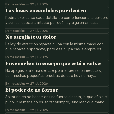
menos y el viejo deje de tirar tanto.
By mesadeluz
27 jul. 2026
Las luces encendidas por dentro
Podría explicarse cada detalle de cómo funciona tu cerebro
y aun así quedaría intacto por qué hay alguien en casa.
Recíbelo como asombro, no como deuda.
By mesadeluz
27 jul. 2026
No atrajiste tu dolor
La ley de atracción reparte culpa con la misma mano con
que reparte esperanza, pero esa culpa casi siempre es
fabricada, no merecida: no atrajiste tu dolor.
By mesadeluz
27 jul. 2026
Enseñarle a tu cuerpo que está a salvo
No apagas la alarma del cuerpo a la fuerza: la reeducas,
con muchas pequeñas pruebas de que hoy no hay
incendio. Y la calma también se contagia.
By mesadeluz
27 jul. 2026
El poder de no forzar
Soltar no es no hacer: es una fuerza distinta, la que afloja el
puño. Y la maña no es soltar siempre, sino leer qué mano
pide cada momento.
By mesadeluz
27 jul. 2026