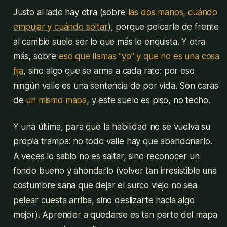
Justo al lado hay otra (sobre
las dos manos, cuándo
empujar y cuándo soltar
), porque pelearle de frente
al cambio suele ser lo que más lo enquista. Y otra
más, sobre
eso que llamas "yo" y que no es una cosa
fija
, sino algo que se arma a cada rato: por eso
ningún valle es una sentencia de por vida. Son caras
de
un mismo mapa
, y este suelo es piso, no techo.
Y una última, para que la habilidad no se vuelva su
propia trampa: no todo valle hay que abandonarlo.
A veces lo sabio no es saltar, sino reconocer un
fondo bueno y ahondarlo (volver tan irresistible una
costumbre sana que dejar el surco viejo no sea
pelear cuesta arriba, sino deslizarte hacia algo
mejor). Aprender a quedarse es tan parte del mapa