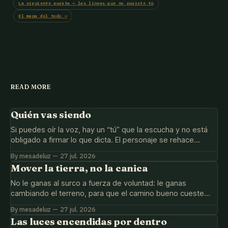
La siguiente puerta → las líneas que no pusiste tú
El mapa del todo →
READ MORE
Quién vas siendo
Si puedes oír la voz, hay un “tú” que la escucha y no está
obligado a firmar lo que dicta. El personaje se rehace
viviéndolo distinto, no a fuerza de afirmaciones.
By mesadeluz
27 jul. 2026
Mover la tierra, no la canica
No le ganas al surco a fuerza de voluntad: le ganas
cambiando el terreno, para que el camino bueno cueste
menos y el viejo deje de tirar tanto.
By mesadeluz
27 jul. 2026
Las luces encendidas por dentro