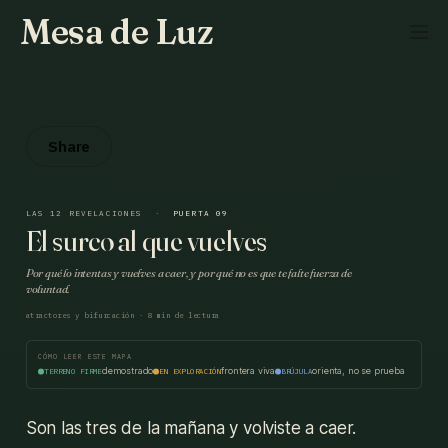
Mesa de Luz
Share
LAS 12 REVELACIONES
·
PUERTA 09
El surco al que vuelves
Por qué lo intentas y vuelves a caer, y por qué no es que te falte fuerza de
voluntad.
atractores y bifurcación · 8 min de lectura
CÓMO LEER ESTE MAPA
demostrado
frontera viva
orienta, no se prueba
TERRENO FIRME
EN EXPLORACIÓN
BRÚJULA
Son las tres de la mañana y volviste a caer.