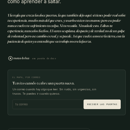
como aprender a saltar.
Y la regla que cruza las doce puertas, la que también dejo aquí: sí tienes poder real sobre
tu experiencia, mucho más del que crees, y usarlo está en tus manos; pero ese poder
nunca vuelve tu sufrimiento tu culpa. Ni tu recaída. Ni nada de esto. Editas tu
experiencia, nunca los hechos. El surco se aplana, despacio y de verdad: no de un golpe
de voluntad, pero ese cambio es real, y se puede. Así que vuelve a mover la tierra, con la
paciencia de quien ya entendió que su trabajo no era la fuerza.
mesa de luz
· una puerta de doce
EL MAPA, POR CORREO
Te aviso cuando se abre una puerta nueva.
Un correo cuando hay algo que leer. Sin ruido, sin urgencias, sin
trucos. Te puedes ir cuando quieras.
RECIBIR LAS PUERTAS